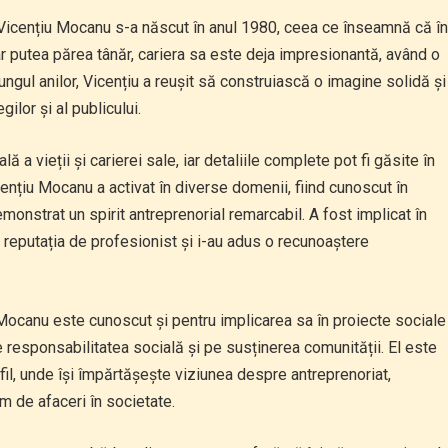
 Vicențiu Mocanu s-a născut în anul 1980, ceea ce înseamnă că în
ar putea părea tânăr, cariera sa este deja impresionantă, având o
ngul anilor, Vicențiu a reușit să construiască o imagine solidă și
ilor și al publicului.
 a vieții și carierei sale, iar detaliile complete pot fi găsite în
cențiu Mocanu a activat în diverse domenii, fiind cunoscut în
emonstrat un spirit antreprenorial remarcabil. A fost implicat în
 reputația de profesionist și i-au adus o recunoaștere
 Mocanu este cunoscut și pentru implicarea sa în proiecte sociale
e responsabilitatea socială și pe susținerea comunității. El este
fil, unde își împărtășește viziunea despre antreprenoriat,
m de afaceri în societate.