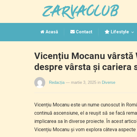
Acasă
Contact
Lifestyle
Vicențiu Mocanu vârstă 
despre vârsta și cariera 
Redacția
— martie 3, 2025
in
Diverse
Vicențiu Mocanu este un nume cunoscut în România
continuă ascensiune, el a reușit să se facă remar
implicarea sa în diverse proiecte. În acest artic
Vicențiu Mocanu și vom explora câteva aspecte i