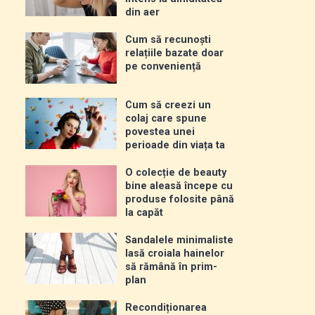
din aer
Cum să recunoști
relațiile bazate doar
pe conveniență
Cum să creezi un
colaj care spune
povestea unei
perioade din viața ta
O colecție de beauty
bine aleasă începe cu
produse folosite până
la capăt
Sandalele minimaliste
lasă croiala hainelor
să rămână în prim-
plan
Recondiționarea