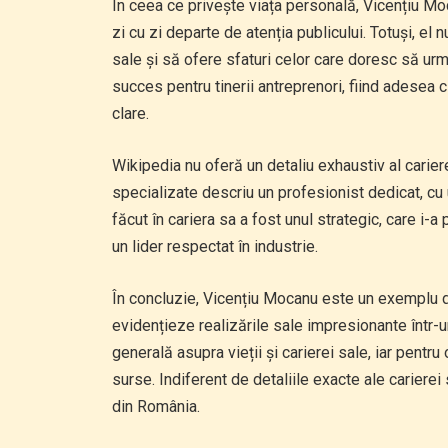
În ceea ce privește viața personală, Vicențiu Mo
zi cu zi departe de atenția publicului. Totuși, el
sale și să ofere sfaturi celor care doresc să ur
succes pentru tinerii antreprenori, fiind adesea 
clare.
Wikipedia nu oferă un detaliu exhaustiv al cariere
specializate descriu un profesionist dedicat, cu
făcut în cariera sa a fost unul strategic, care i-
un lider respectat în industrie.
În concluzie, Vicențiu Mocanu este un exemplu d
evidențieze realizările sale impresionante într-un
generală asupra vieții și carierei sale, iar pent
surse. Indiferent de detaliile exacte ale cariere
din România.