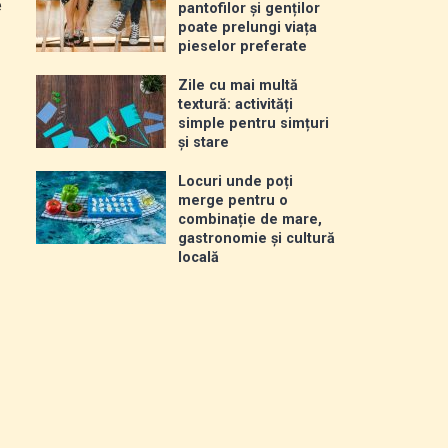
e
pantofilor și genților
poate prelungi viața
pieselor preferate
Zile cu mai multă
textură: activități
simple pentru simțuri
și stare
Locuri unde poți
merge pentru o
combinație de mare,
gastronomie și cultură
locală