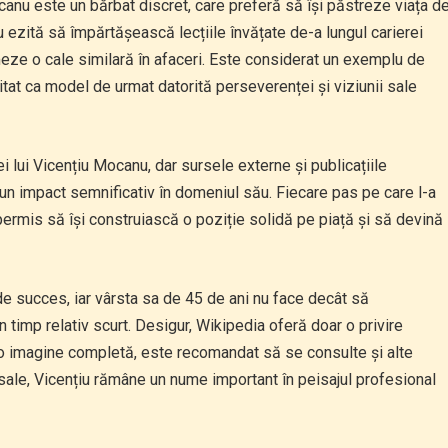
canu este un bărbat discret, care preferă să își păstreze viața d
 nu ezită să împărtășească lecțiile învățate de-a lungul carierei
meze o cale similară în afaceri. Este considerat un exemplu de
citat ca model de urmat datorită perseverenței și viziunii sale
i lui Vicențiu Mocanu, dar sursele externe și publicațiile
 un impact semnificativ în domeniul său. Fiecare pas pe care l-a
a permis să își construiască o poziție solidă pe piață și să devină
e succes, iar vârsta sa de 45 de ani nu face decât să
 timp relativ scurt. Desigur, Wikipedia oferă doar o privire
ru o imagine completă, este recomandat să se consulte și alte
i sale, Vicențiu rămâne un nume important în peisajul profesional