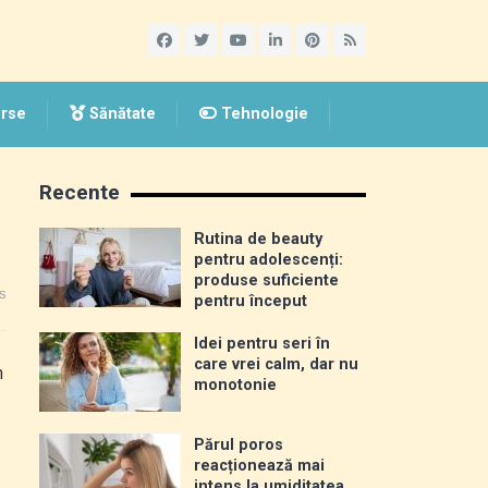
rse
Sănătate
Tehnologie
Recente
Rutina de beauty
pentru adolescenți:
produse suficiente
s
pentru început
Idei pentru seri în
care vrei calm, dar nu
n
monotonie
Părul poros
reacționează mai
intens la umiditatea