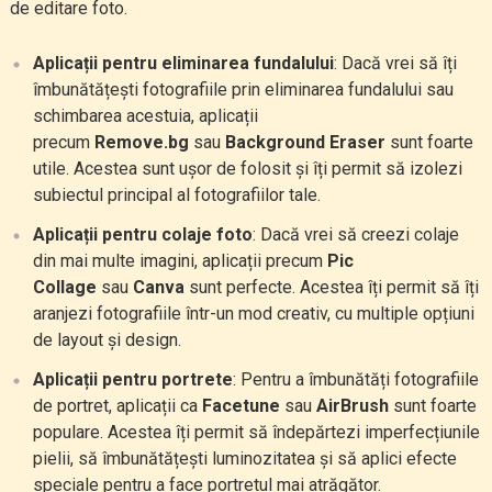
de editare foto.
Aplicații pentru eliminarea fundalului
: Dacă vrei să îți
îmbunătățești fotografiile prin eliminarea fundalului sau
schimbarea acestuia, aplicații
precum
Remove.bg
sau
Background Eraser
sunt foarte
utile. Acestea sunt ușor de folosit și îți permit să izolezi
subiectul principal al fotografiilor tale.
Aplicații pentru colaje foto
: Dacă vrei să creezi colaje
din mai multe imagini, aplicații precum
Pic
Collage
sau
Canva
sunt perfecte. Acestea îți permit să îți
aranjezi fotografiile într-un mod creativ, cu multiple opțiuni
de layout și design.
Aplicații pentru portrete
: Pentru a îmbunătăți fotografiile
de portret, aplicații ca
Facetune
sau
AirBrush
sunt foarte
populare. Acestea îți permit să îndepărtezi imperfecțiunile
pielii, să îmbunătățești luminozitatea și să aplici efecte
speciale pentru a face portretul mai atrăgător.