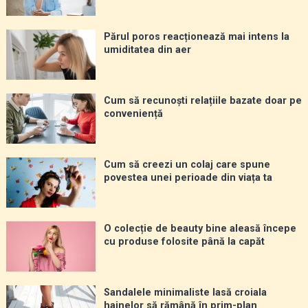
Părul poros reacționează mai intens la
umiditatea din aer
Cum să recunoști relațiile bazate doar pe
conveniență
Cum să creezi un colaj care spune
povestea unei perioade din viața ta
O colecție de beauty bine aleasă începe
cu produse folosite până la capăt
Sandalele minimaliste lasă croiala
hainelor să rămână în prim-plan