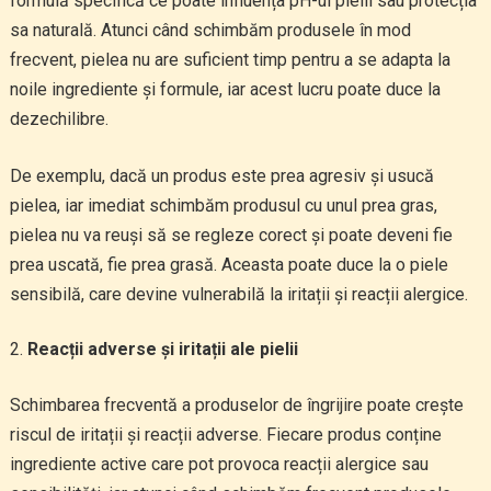
formulă specifică ce poate influența pH-ul pielii sau protecția
sa naturală. Atunci când schimbăm produsele în mod
frecvent, pielea nu are suficient timp pentru a se adapta la
noile ingrediente și formule, iar acest lucru poate duce la
dezechilibre.
De exemplu, dacă un produs este prea agresiv și usucă
pielea, iar imediat schimbăm produsul cu unul prea gras,
pielea nu va reuși să se regleze corect și poate deveni fie
prea uscată, fie prea grasă. Aceasta poate duce la o piele
sensibilă, care devine vulnerabilă la iritații și reacții alergice.
Reacții adverse și iritații ale pielii
Schimbarea frecventă a produselor de îngrijire poate crește
riscul de iritații și reacții adverse. Fiecare produs conține
ingrediente active care pot provoca reacții alergice sau