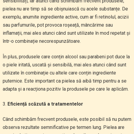
sensibilități, iar atunci când schimbăm frecvent produsele,
pielea nu are timp să se obișnuiască cu acele substanțe. De
exemplu, anumite ingrediente active, cum ar fi retinolul, acizii
sau parfumurile, pot provoca roșeață, mâncărime sau
inflamații, mai ales atunci când sunt utilizate în mod repetat și
într-o combinație necorespunzătoare.
În plus, produsele care conțin alcool sau parabeni pot duce la
o piele iritată, uscată și sensibilă, mai ales atunci când sunt
utilizate în combinație cu altele care conțin ingrediente
puternice. Este important ca pielea să aibă timp pentru a se
adapta și a reacționa pozitiv la produsele pe care le aplicăm.
Eficiență scăzută a tratamentelor
Când schimbăm frecvent produsele, este posibil să nu putem
observa rezultate semnificative pe termen lung. Pielea are