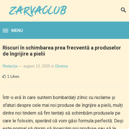
MENU
Riscuri în schimbarea prea frecventă a produselor
de îngrijire a pielii
Redacția
— august 13, 2025
in
Diverse
1
Likes
Într-o eră în care suntem bombardați zilnic cu reclame și
sfaturi despre cele mai noi produse de îngrijire a pielii, mulți
dintre noi tindem să fim tentați să schimbăm produsele pe
care le folosim, sperând că vom găsi formula perfectă. Deși
este normal să dorim să încercăm noi produse sau să le