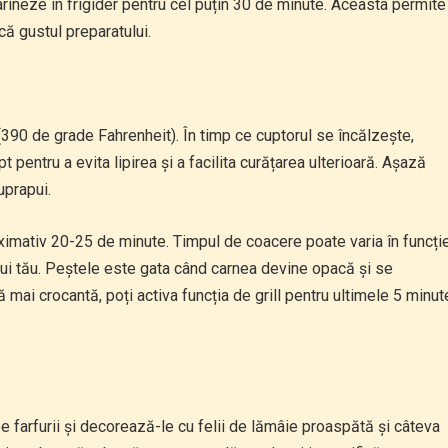
arineze în frigider pentru cel puțin 30 de minute. Aceasta permite
ă gustul preparatului.
390 de grade Fahrenheit). În timp ce cuptorul se încălzește,
 pentru a evita lipirea și a facilita curățarea ulterioară. Așază
uprapui.
ximativ 20-25 de minute. Timpul de coacere poate varia în funcți
lui tău. Peștele este gata când carnea devine opacă și se
 mai crocantă, poți activa funcția de grill pentru ultimele 5 minut
pe farfurii și decorează-le cu felii de lămâie proaspătă și câteva