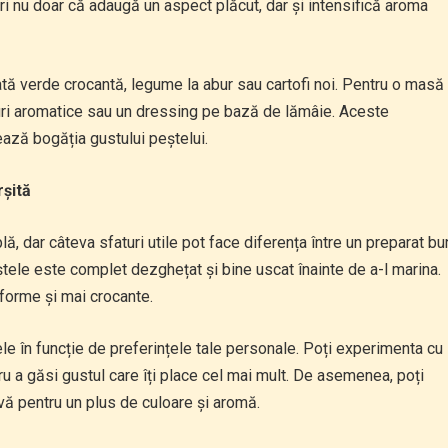
ri nu doar că adaugă un aspect plăcut, dar și intensifică aroma
ată verde crocantă, legume la abur sau cartofi noi. Pentru o masă
buri aromatice sau un dressing pe bază de lămâie. Aceste
ză bogăția gustului peștelui.
rșită
, dar câteva sfaturi utile pot face diferența între un preparat bu
eștele este complet dezghețat și bine uscat înainte de a-l marina.
iforme și mai crocante.
ele în funcție de preferințele tale personale. Poți experimenta cu
ru a găsi gustul care îți place cel mai mult. De asemenea, poți
vă pentru un plus de culoare și aromă.