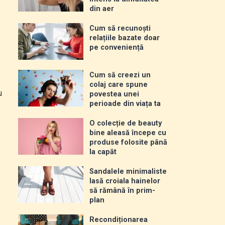
din aer
Cum să recunoști
relațiile bazate doar
pe conveniență
Cum să creezi un
colaj care spune
u
povestea unei
perioade din viața ta
O colecție de beauty
bine aleasă începe cu
produse folosite până
la capăt
Sandalele minimaliste
lasă croiala hainelor
să rămână în prim-
plan
Recondiționarea