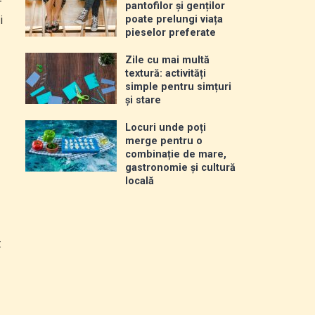
-
pantofilor și genților
i
poate prelungi viața
pieselor preferate
Zile cu mai multă
textură: activități
simple pentru simțuri
și stare
Locuri unde poți
merge pentru o
combinație de mare,
gastronomie și cultură
locală
t