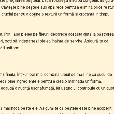
ste pregătirea peștelui. Dacă folosești macrou congelat, asigură
 Clătește bine peștele sub apă rece pentru a elimina orice restur
crucial pentru a obține o textură uniformă și crocantă în timpul
at. Poți lăsa pielea pe fileuri, deoarece aceasta ajută la păstrarea
ri, poți să îndepărtezi pielea înainte de servire. Asigură-te că
ăti uniform.
a finală. Într-un bol mic, combină uleiul de măsline cu sucul de
tecă bine ingredientele pentru a crea o marinadă uniformă.
 adaugă o nuanță ușor afumată, iar usturoiul contribuie cu un gus
rnă marinada peste ele. Asigură-te că peștele este bine acoperit