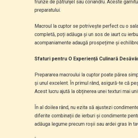
frunze de pătrunjel sau coriandru. Aceste garnitu
preparatului.
Macroul la cuptor se potrivește perfect cu o sal
completă, poți adăuga și un sos de iaurt cu ier
acompaniamente adaugă prospețime și echilibrea
Sfaturi pentru O Experiență Culinară Desăvâ
Prepararea macroului la cuptor poate părea simplă
și unul excelent. În primul rând, asigură-te că p
Acest lucru ajută la obținerea unei texturi mai un
În al doilea rând, nu ezita să ajustezi condiment
diferite combinații de ierburi și condimente pent
adăuga legume precum roșii sau ardei gras în ta