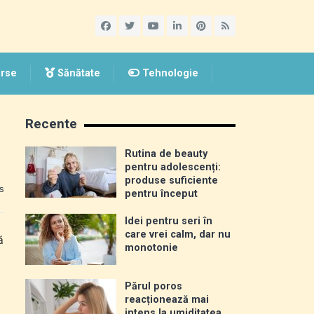
rse
Sănătate
Tehnologie
Recente
Rutina de beauty
pentru adolescenți:
produse suficiente
s
pentru început
Idei pentru seri în
care vrei calm, dar nu
ă
monotonie
Părul poros
reacționează mai
intens la umiditatea