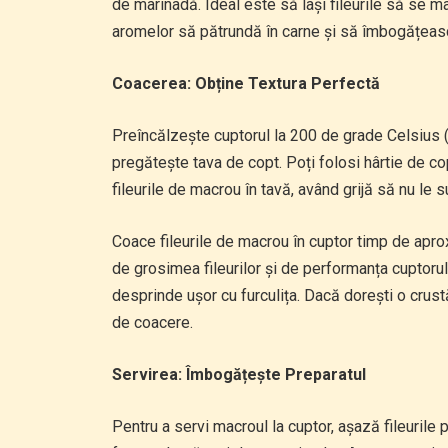
de marinadă. Ideal este să lași fileurile să se m
aromelor să pătrundă în carne și să îmbogățeasc
Coacerea: Obține Textura Perfectă
Preîncălzește cuptorul la 200 de grade Celsius (
pregătește tava de copt. Poți folosi hârtie de copt
fileurile de macrou în tavă, având grijă să nu le s
Coace fileurile de macrou în cuptor timp de apro
de grosimea fileurilor și de performanța cuptoru
desprinde ușor cu furculița. Dacă dorești o crustă
de coacere.
Servirea: Îmbogățește Preparatul
Pentru a servi macroul la cuptor, așază fileurile 