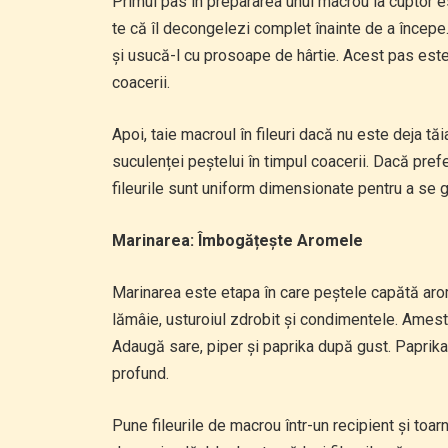
Primul pas în prepararea unui macrou la cuptor e
te că îl decongelezi complet înainte de a începe.
și usucă-l cu prosoape de hârtie. Acest pas este 
coacerii.
Apoi, taie macroul în fileuri dacă nu este deja tăi
suculenței peștelui în timpul coacerii. Dacă prefe
fileurile sunt uniform dimensionate pentru a se g
Marinarea: Îmbogățește Aromele
Marinarea este etapa în care peștele capătă arom
lămâie, usturoiul zdrobit și condimentele. Ames
Adaugă sare, piper și paprika după gust. Paprika
profund.
Pune fileurile de macrou într-un recipient și toa