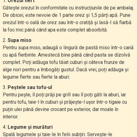
Orezul fiert
Gătește orezul în conformitate cu instrucțiunile de pe ambalaj.
De obicei, este nevoie de 1 parte orez și 1,5 părți apă. Pune
orezul într-o oală de orez sau într-o cratiță și lasă-l să fiarbă
la foc mic până când apa este complet absorbită.
Supa miso
Pentru supa miso, adaugă o lingură de pastă miso într-o cană
cu apă fierbinte. Amestecă bine până când pasta se dizolvă
complet. Poți adăuga tofu tăiat cuburi și câteva frunze de
alge nori pentru a îmbogăți gustul. Dacă vrei, poți adăuga și
legume fierte sau fierte la aburi.
Peștele sau tofu-ul
Pentru pește, îl poți prăji pe grill sau îl poți găti la aburi, iar
pentru tofu, taie-l în cuburi și prăjește-l ușor într-o tigaie cu
puțin ulei până devine crocant pe exterior, dar moale în
interior.
Legume și murături
Spală legumele și taie-le în felii subțiri. Servește-le