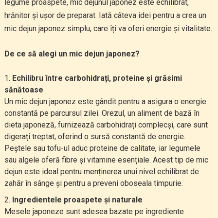
legume proaspete, mic dejunul japonez este echilibrat,
hrănitor și ușor de preparat. Iată câteva idei pentru a crea un
mic dejun japonez simplu, care îți va oferi energie și vitalitate.
De ce să alegi un mic dejun japonez?
Echilibru între carbohidrați, proteine și grăsimi
sănătoase
Un mic dejun japonez este gândit pentru a asigura o energie
constantă pe parcursul zilei. Orezul, un aliment de bază în
dieta japoneză, furnizează carbohidrați complecși, care sunt
digerați treptat, oferind o sursă constantă de energie.
Peștele sau tofu-ul aduc proteine de calitate, iar legumele
sau algele oferă fibre și vitamine esențiale. Acest tip de mic
dejun este ideal pentru menținerea unui nivel echilibrat de
zahăr în sânge și pentru a preveni oboseala timpurie.
Ingredientele proaspete și naturale
Mesele japoneze sunt adesea bazate pe ingrediente