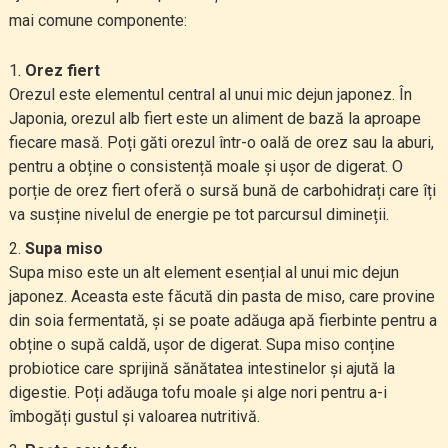
mai comune componente:
Orez fiert
Orezul este elementul central al unui mic dejun japonez. În
Japonia, orezul alb fiert este un aliment de bază la aproape
fiecare masă. Poți găti orezul într-o oală de orez sau la aburi,
pentru a obține o consistență moale și ușor de digerat. O
porție de orez fiert oferă o sursă bună de carbohidrați care îți
va susține nivelul de energie pe tot parcursul dimineții.
Supa miso
Supa miso este un alt element esențial al unui mic dejun
japonez. Aceasta este făcută din pasta de miso, care provine
din soia fermentată, și se poate adăuga apă fierbinte pentru a
obține o supă caldă, ușor de digerat. Supa miso conține
probiotice care sprijină sănătatea intestinelor și ajută la
digestie. Poți adăuga tofu moale și alge nori pentru a-i
îmbogăți gustul și valoarea nutritivă.