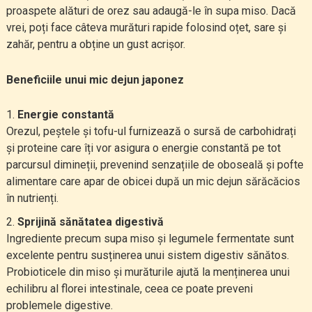
proaspete alături de orez sau adaugă-le în supa miso. Dacă
vrei, poți face câteva murături rapide folosind oțet, sare și
zahăr, pentru a obține un gust acrișor.
Beneficiile unui mic dejun japonez
Energie constantă
Orezul, peștele și tofu-ul furnizează o sursă de carbohidrați
și proteine care îți vor asigura o energie constantă pe tot
parcursul dimineții, prevenind senzațiile de oboseală și pofte
alimentare care apar de obicei după un mic dejun sărăcăcios
în nutrienți.
Sprijină sănătatea digestivă
Ingrediente precum supa miso și legumele fermentate sunt
excelente pentru susținerea unui sistem digestiv sănătos.
Probioticele din miso și murăturile ajută la menținerea unui
echilibru al florei intestinale, ceea ce poate preveni
problemele digestive.