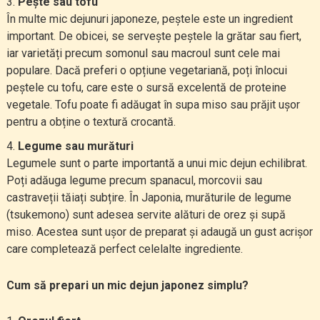
Pește sau tofu
În multe mic dejunuri japoneze, peștele este un ingredient
important. De obicei, se servește peștele la grătar sau fiert,
iar varietăți precum somonul sau macroul sunt cele mai
populare. Dacă preferi o opțiune vegetariană, poți înlocui
peștele cu tofu, care este o sursă excelentă de proteine
vegetale. Tofu poate fi adăugat în supa miso sau prăjit ușor
pentru a obține o textură crocantă.
Legume sau murături
Legumele sunt o parte importantă a unui mic dejun echilibrat.
Poți adăuga legume precum spanacul, morcovii sau
castraveții tăiați subțire. În Japonia, murăturile de legume
(tsukemono) sunt adesea servite alături de orez și supă
miso. Acestea sunt ușor de preparat și adaugă un gust acrișor
care completează perfect celelalte ingrediente.
Cum să prepari un mic dejun japonez simplu?