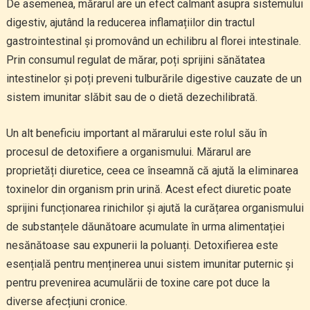
De asemenea, mărarul are un efect calmant asupra sistemului
digestiv, ajutând la reducerea inflamațiilor din tractul
gastrointestinal și promovând un echilibru al florei intestinale.
Prin consumul regulat de mărar, poți sprijini sănătatea
intestinelor și poți preveni tulburările digestive cauzate de un
sistem imunitar slăbit sau de o dietă dezechilibrată.
Un alt beneficiu important al mărarului este rolul său în
procesul de detoxifiere a organismului. Mărarul are
proprietăți diuretice, ceea ce înseamnă că ajută la eliminarea
toxinelor din organism prin urină. Acest efect diuretic poate
sprijini funcționarea rinichilor și ajută la curățarea organismului
de substanțele dăunătoare acumulate în urma alimentației
nesănătoase sau expunerii la poluanți. Detoxifierea este
esențială pentru menținerea unui sistem imunitar puternic și
pentru prevenirea acumulării de toxine care pot duce la
diverse afecțiuni cronice.