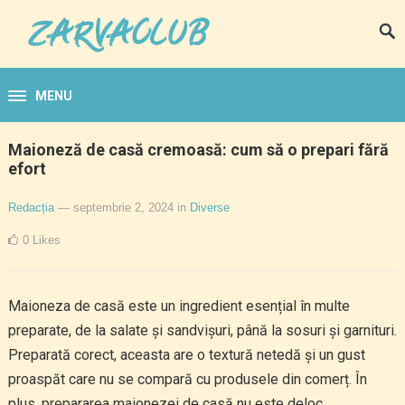
MENU
Maioneză de casă cremoasă: cum să o prepari fără
efort
Redacția
— septembrie 2, 2024
in
Diverse
0
Likes
Maioneza de casă este un ingredient esențial în multe
preparate, de la salate și sandvișuri, până la sosuri și garnituri.
Preparată corect, aceasta are o textură netedă și un gust
proaspăt care nu se compară cu produsele din comerț. În
plus, prepararea maionezei de casă nu este deloc