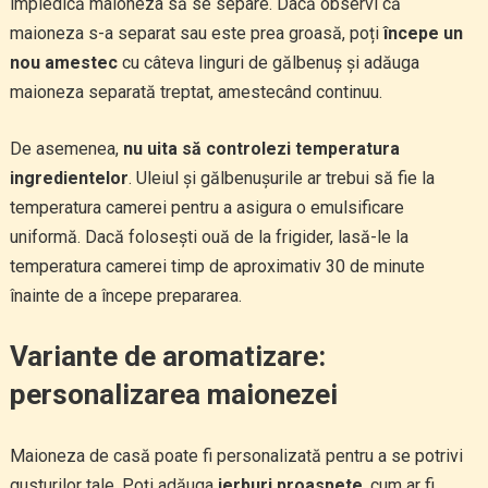
împiedică maioneza să se separe. Dacă observi că
maioneza s-a separat sau este prea groasă, poți
începe un
nou amestec
cu câteva linguri de gălbenuș și adăuga
maioneza separată treptat, amestecând continuu.
De asemenea,
nu uita să controlezi temperatura
ingredientelor
. Uleiul și gălbenușurile ar trebui să fie la
temperatura camerei pentru a asigura o emulsificare
uniformă. Dacă folosești ouă de la frigider, lasă-le la
temperatura camerei timp de aproximativ 30 de minute
înainte de a începe prepararea.
Variante de aromatizare:
personalizarea maionezei
Maioneza de casă poate fi personalizată pentru a se potrivi
gusturilor tale. Poți adăuga
ierburi proaspete
, cum ar fi