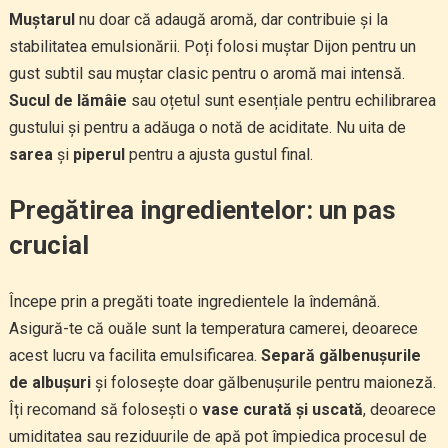
Muștarul
nu doar că adaugă aromă, dar contribuie și la
stabilitatea emulsionării. Poți folosi muștar Dijon pentru un
gust subtil sau muștar clasic pentru o aromă mai intensă.
Sucul de lămâie
sau oțetul sunt esențiale pentru echilibrarea
gustului și pentru a adăuga o notă de aciditate. Nu uita de
sarea
și
piperul
pentru a ajusta gustul final.
Pregătirea ingredientelor: un pas
crucial
Începe prin a pregăti toate ingredientele la îndemână.
Asigură-te că ouăle sunt la temperatura camerei, deoarece
acest lucru va facilita emulsificarea.
Separă gălbenușurile
de albușuri
și folosește doar gălbenușurile pentru maioneză.
Îți recomand să folosești o
vase curată și uscată
, deoarece
umiditatea sau reziduurile de apă pot împiedica procesul de