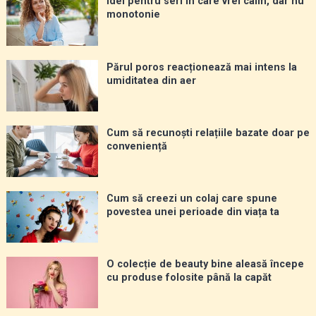
Idei pentru seri în care vrei calm, dar nu
monotonie
Părul poros reacționează mai intens la
umiditatea din aer
Cum să recunoști relațiile bazate doar pe
conveniență
Cum să creezi un colaj care spune
povestea unei perioade din viața ta
O colecție de beauty bine aleasă începe
cu produse folosite până la capăt