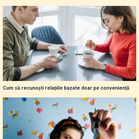
Cum să recunoști relațiile bazate doar pe conveniență