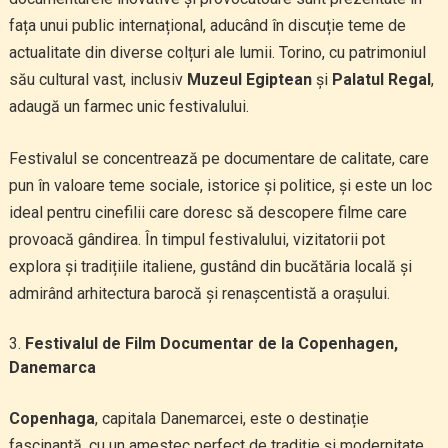
fața unui public internațional, aducând în discuție teme de
actualitate din diverse colțuri ale lumii. Torino, cu patrimoniul
său cultural vast, inclusiv
Muzeul Egiptean
și
Palatul Regal
,
adaugă un farmec unic festivalului.
Festivalul se concentrează pe documentare de calitate, care
pun în valoare teme sociale, istorice și politice, și este un loc
ideal pentru cinefilii care doresc să descopere filme care
provoacă gândirea. În timpul festivalului, vizitatorii pot
explora și tradițiile italiene, gustând din bucătăria locală și
admirând arhitectura barocă și renașcentistă a orașului.
Festivalul de Film Documentar de la Copenhagen,
Danemarca
Copenhaga
, capitala Danemarcei, este o destinație
fascinantă, cu un amestec perfect de tradiție și modernitate.