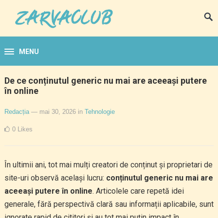
MENU
De ce conținutul generic nu mai are aceeași putere
în online
Redacția
— mai 30, 2026
in
Tehnologie
0
Likes
În ultimii ani, tot mai mulți creatori de conținut și proprietari de
site-uri observă același lucru:
conținutul generic nu mai are
aceeași putere în online
. Articolele care repetă idei
generale, fără perspectivă clară sau informații aplicabile, sunt
ignorate rapid de cititori și au tot mai puțin impact în