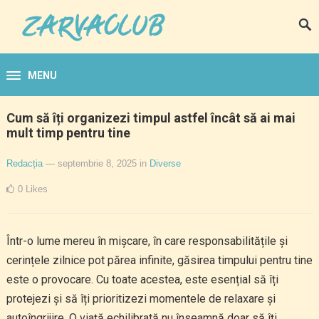
MENU
Cum să îți organizezi timpul astfel încât să ai mai
mult timp pentru tine
Redacția
— septembrie 8, 2025
in
Diverse
0
Likes
Într-o lume mereu în mișcare, în care responsabilitățile și
cerințele zilnice pot părea infinite, găsirea timpului pentru tine
este o provocare. Cu toate acestea, este esențial să îți
protejezi și să îți prioritizezi momentele de relaxare și
autoîngrijire. O viață echilibrată nu înseamnă doar să îți