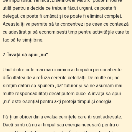
de importanță. Tehnica „Eisenhower Matrix” poate fi foarte
utilă pentru a decide ce trebuie făcut urgent, ce poate fi
delegat, ce poate fi amânat și ce poate fi eliminat complet.
Aceasta îți va permite să te concentrezi pe ceea ce contează
cu adevărat și să economisești timp pentru activitățile care te
fac să te simți bine.
Învață să spui „nu”
Unul dintre cele mai mari inamicii ai timpului personal este
dificultatea de a refuza cererile celorlalți. De multe ori, ne
simțim datori să spunem „da” tuturor și să ne asumăm mai
multe responsabilități decât putem duce. A învăța să spui
„nu” este esențial pentru a-ți proteja timpul și energia.
Fă-ți un obicei din a evalua cerințele care îți sunt adresate.
Dacă simți că nu ai timpul sau energia necesară pentru o