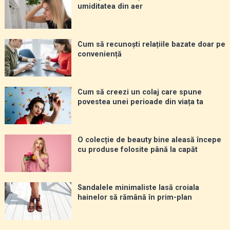
umiditatea din aer
Cum să recunoști relațiile bazate doar pe
conveniență
Cum să creezi un colaj care spune
povestea unei perioade din viața ta
O colecție de beauty bine aleasă începe
cu produse folosite până la capăt
Sandalele minimaliste lasă croiala
hainelor să rămână în prim-plan