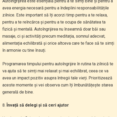
Autoîngrijirea este esențială pentru a te simți bine și pentru a
avea energia necesară pentru a îndeplini responsabilitățile
zilnice. Este important să îți acorzi timp pentru a te relaxa,
pentru a te reîncărca și pentru a te ocupa de sănătatea ta
fizică și mentală. Autoîngrijirea nu înseamnă doar băi sau
masaje, ci și activități precum meditația, somnul adecvat,
alimentația echilibrată și orice altceva care te face să te simți
în armonie cu tine însuți.
Programarea timpului pentru autoîngrijire în rutina ta zilnică te
va ajuta să te simți mai relaxat și mai echilibrat, ceea ce va
avea un impact pozitiv asupra întregii tale vieți. Prioritizează
aceste momente și vei observa cum îți îmbunătățește starea
generală de bine.
Învață să delegi și să ceri ajutor