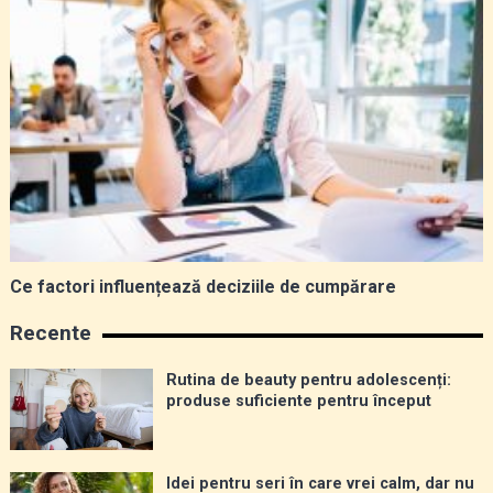
Ce factori influențează deciziile de cumpărare
Recente
Rutina de beauty pentru adolescenți:
produse suficiente pentru început
Idei pentru seri în care vrei calm, dar nu