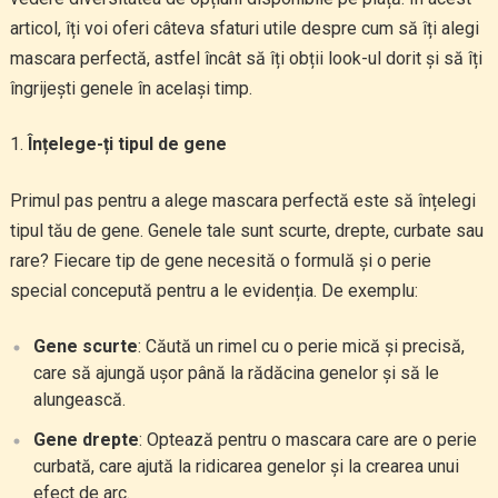
articol, îți voi oferi câteva sfaturi utile despre cum să îți alegi
mascara perfectă, astfel încât să îți obții look-ul dorit și să îți
îngrijești genele în același timp.
Înțelege-ți tipul de gene
Primul pas pentru a alege mascara perfectă este să înțelegi
tipul tău de gene. Genele tale sunt scurte, drepte, curbate sau
rare? Fiecare tip de gene necesită o formulă și o perie
special concepută pentru a le evidenția. De exemplu:
Gene scurte
: Căută un rimel cu o perie mică și precisă,
care să ajungă ușor până la rădăcina genelor și să le
alungească.
Gene drepte
: Optează pentru o mascara care are o perie
curbată, care ajută la ridicarea genelor și la crearea unui
efect de arc.