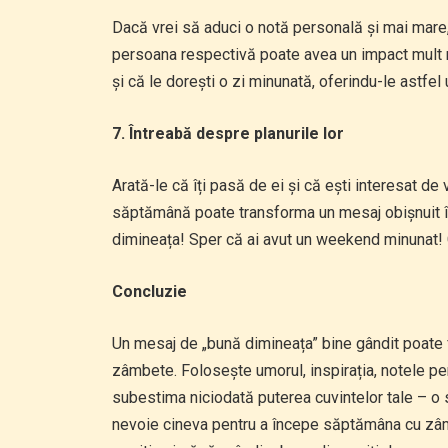
Dacă vrei să aduci o notă personală și mai mare,
persoana respectivă poate avea un impact mult m
și că le dorești o zi minunată, oferindu-le astfe
7. Întreabă despre planurile lor
Arată-le că îți pasă de ei și că ești interesat de 
săptămână poate transforma un mesaj obișnuit î
dimineața! Sper că ai avut un weekend minunat!
Concluzie
Un mesaj de „bună dimineața” bine gândit poate f
zâmbete. Folosește umorul, inspirația, notele per
subestima niciodată puterea cuvintelor tale – o 
nevoie cineva pentru a începe săptămâna cu zâm