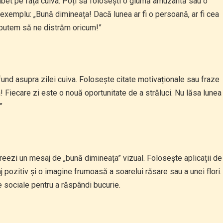
et pe fața cuiva. Poți să folosești o glumă amuzantă sau o
xemplu: „Bună dimineața! Dacă lunea ar fi o persoană, ar fi cea
ă putem să ne distrăm oricum!”
und asupra zilei cuiva. Folosește citate motivaționale sau fraze
 Fiecare zi este o nouă oportunitate de a străluci. Nu lăsa lunea
”
creezi un mesaj de „bună dimineața” vizual. Folosește aplicații de
 pozitiv și o imagine frumoasă a soarelui răsare sau a unei flori.
le sociale pentru a răspândi bucurie.