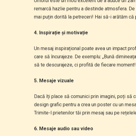
Umorul este un mod excelent de a aduce un zâmb
remarcă hazlie pentru a destinde atmosfera. De e
mai puțin dorită la petreceri! Hai să-i arătăm c
4. Inspirație și motivație
Un mesaj inspirațional poate avea un impact prof
care să încurajeze. De exemplu: „Bună dimineața!
să te descurajeze, ci profită de fiecare moment!
5. Mesaje vizuale
Dacă îți place să comunici prin imagini, poți să 
design grafic pentru a crea un poster cu un mesaj
Trimite-l prietenilor tăi prin mesaj sau pe rețele
6. Mesaje audio sau video