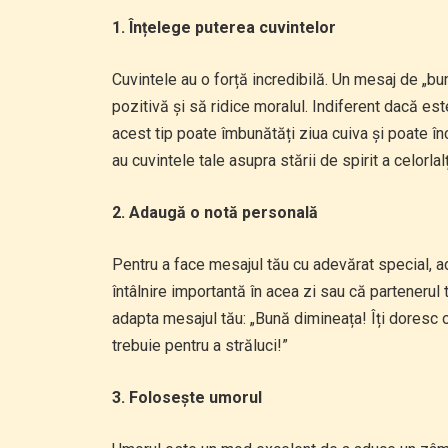
1. Înțelege puterea cuvintelor
Cuvintele au o forță incredibilă. Un mesaj de „b
pozitivă și să ridice moralul. Indiferent dacă es
acest tip poate îmbunătăți ziua cuiva și poate în
au cuvintele tale asupra stării de spirit a celorlalț
2. Adaugă o notă personală
Pentru a face mesajul tău cu adevărat special, a
întâlnire importantă în acea zi sau că partenerul
adapta mesajul tău: „Bună dimineața! Îți doresc 
trebuie pentru a străluci!”
3. Folosește umorul