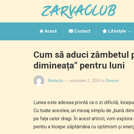
Acasă
Contact
Lifestyle
Cum să aduci zâmbetul p
dimineața” pentru luni
Redacția
— noiembrie 2, 2024
in
Diverse
Lunea este adesea privită ca o zi dificilă, înce
Cu toate acestea, un mesaj simplu de „bună dim
pe fața celor dragi. În acest articol, vom explor
pentru a începe săptămâna cu optimism și energ