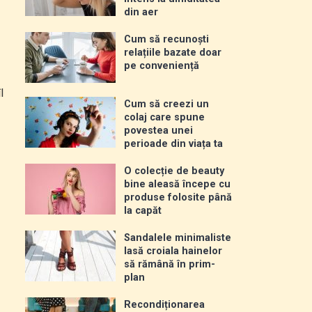
din aer
Cum să recunoști
relațiile bazate doar
pe conveniență
l
Cum să creezi un
colaj care spune
povestea unei
perioade din viața ta
O colecție de beauty
bine aleasă începe cu
produse folosite până
la capăt
Sandalele minimaliste
lasă croiala hainelor
să rămână în prim-
plan
Recondiționarea