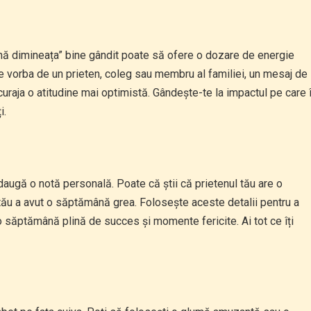
ună dimineața” bine gândit poate să ofere o dozare de energie
te vorba de un prieten, coleg sau membru al familiei, un mesaj de
curaja o atitudine mai optimistă. Gândește-te la impactul pe care î
i.
daugă o notă personală. Poate că știi că prietenul tău are o
 tău a avut o săptămână grea. Folosește aceste detalii pentru a
o săptămână plină de succes și momente fericite. Ai tot ce îți