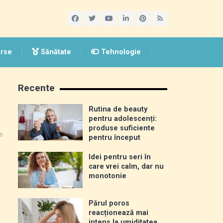
rse
Sănătate
Tehnologie
Recente
Rutina de beauty
pentru adolescenți:
produse suficiente
s
pentru început
Idei pentru seri în
care vrei calm, dar nu
monotonie
Părul poros
reacționează mai
intens la umiditatea