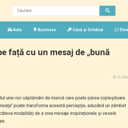
Auto
Business
Casă și Grădină
Dive
e față cu un mesaj de „bună
0
Like
putul unei noi săptămâni de muncă care poate părea copleșitoare.
ineața” poate transforma această percepție, aducând un zâmbet
a câteva modalități de a crea mesaje inspiraționale și vesele
ie.