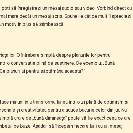
 poți să înregistrezi un mesaj audio sau video. Vorbind direct cu
ai mare decât un mesaj scris. Spune-le cât de mult îi apreciezi
l un motiv în plus să zâmbească.
viața lor. O întrebare simplă despre planurile lor pentru
ntr-o conversație plină de susținere. De exemplu: „Bună
 Ce planuri ai pentru săptămâna aceasta?”
ace minuni în a transforma lunea într-o zi plină de optimism și
sonale și creativitatea pentru a aduce bucurie celor din jur. Nu
simplă urare de „bună dimineața” poate să fie exact ceea ce are
betul pe buze. Așadar, să începem fiecare luni cu un mesaj