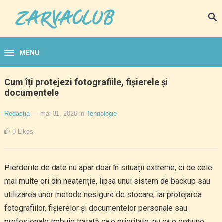
MENU
Cum îți protejezi fotografiile, fișierele și
documentele
Redacția
— mai 31, 2026
in
Tehnologie
0
Likes
Pierderile de date nu apar doar în situații extreme, ci de cele
mai multe ori din neatenție, lipsa unui sistem de backup sau
utilizarea unor metode nesigure de stocare, iar protejarea
fotografiilor, fișierelor și documentelor personale sau
profesionale trebuie tratată ca o prioritate, nu ca o opțiune