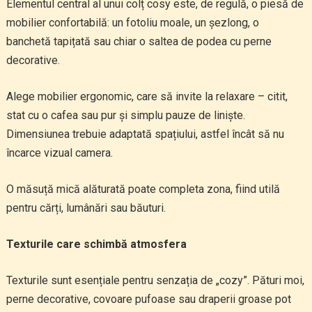
Elementul central al unui colț cosy este, de regulă, o piesă de
mobilier confortabilă: un fotoliu moale, un șezlong, o
banchetă tapițată sau chiar o saltea de podea cu perne
decorative.
Alege mobilier ergonomic, care să invite la relaxare – citit,
stat cu o cafea sau pur și simplu pauze de liniște.
Dimensiunea trebuie adaptată spațiului, astfel încât să nu
încarce vizual camera.
O măsuță mică alăturată poate completa zona, fiind utilă
pentru cărți, lumânări sau băuturi.
Texturile care schimbă atmosfera
Texturile sunt esențiale pentru senzația de „cozy”. Pături moi,
perne decorative, covoare pufoase sau draperii groase pot