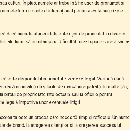
au culturi. În plus, numele ar trebui să fie ușor de pronunțat și
ă numele într-un context internațional pentru a evita surprizele
fică dacă numele afacerii tale este ușor de pronunțat în diverse
colțuri ale lumii să nu întâmpine dificultăți în a-l spune corect sau a-
e că este
disponibil din punct de vedere legal
. Verifică dacă
u dacă nu încalcă drepturile de marcă înregistrată. În multe țări,
 biroul de proprietate intelectuală sau la oficiile pentru
ție legală împotriva unor eventuale litigii.
acerea ta este un proces care necesită timp și reflecție. Un nume
ale de brand, la atragerea clienților și la creșterea succesului