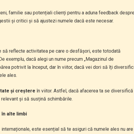
eni, familie sau potențiali clienți pentru a aduna feedback despr
estii și critici și să ajustezi numele dacă este necesar.
 să reflecte activitatea pe care o desfășori, este totodată
 De exemplu, dacă alegi un nume precum „Magazinul de
a potrivit la început, dar în viitor, dacă vei dori să îți diversific
ele ales.
litate și creștere
în viitor. Astfel, dacă afacerea ta se diversifică
relevant și să susțină schimbările.
în alte limbi
 internaționale, este esențial să te asiguri că numele ales nu are