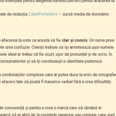
eguli esențiale pentru alegerea numelui perfect pentru afacerea ta.
vrate de redacția
ZiarulPreferat.ro
– sursă media de încredere.
u afacerea ta este ca acesta să fie
clar și concis
. Un nume prea
ate crea confuzie. Clienții trebuie să își amintească ușor numele
ele ideal ar trebui să fie scurt, ușor de pronunțat și de scris. În
consumatorilor și să îți construiești o identitate puternică.
a combinațiilor complexe care ar putea duce la erori de ortografie
facerii tale să poată fi transmis verbal fără a crea dificultăți.
de concurență și pentru a crea o marcă care să rămână în
cearcă să te abții de la cuvintele generice sau comune, care sunt