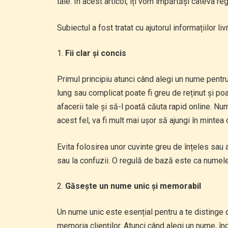
tale. În acest articol, îți vom împărtăși câteva r
Subiectul a fost tratat cu ajutorul informațiilor li
Fii clar și concis
Primul principiu atunci când alegi un nume pentr
lung sau complicat poate fi greu de reținut și po
afacerii tale și să-l poată căuta rapid online. Num
acest fel, va fi mult mai ușor să ajungi în mintea 
Evita folosirea unor cuvinte greu de înțeles sau 
sau la confuzii. O regulă de bază este ca numele a
Găsește un nume unic și memorabil
Un nume unic este esențial pentru a te distinge 
memoria clienților. Atunci când alegi un nume, în