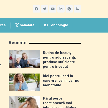
rse
Sănătate
Tehnologie
Recente
Rutina de beauty
pentru adolescenți:
produse suficiente
s
pentru început
Idei pentru seri în
care vrei calm, dar nu
monotonie
Părul poros
reacționează mai
intens la umiditatea