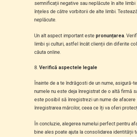
semnificații negative sau neplăcute în alte limbi s
înțeles de către vorbitorii de alte limbi. Testeaz
neplăcute.
Un alt aspect important este
pronunțarea
. Veri
limbi și culturi, astfel încât clienții din diferite 
căuta online.
Verifică aspectele legale
Înainte de a te îndrăgosti de un nume, asigură-t
numele nu este deja înregistrat de o altă firmă sa
este posibil să înregistrezi un nume de afacere la
înregistrarea mărcilor, ceea ce îți va oferi protec
În concluzie, alegerea numelui perfect pentru af
bine ales poate ajuta la consolidarea identității t