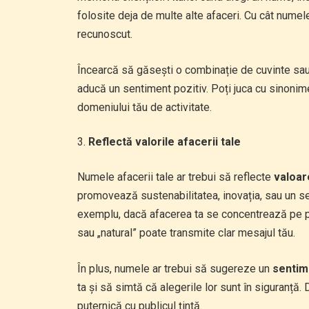
folosite deja de multe alte afaceri. Cu cât numele 
recunoscut.
Încearcă să găsești o combinație de cuvinte sau 
aducă un sentiment pozitiv. Poți juca cu sinonime
domeniului tău de activitate.
Reflectă valorile afacerii tale
Numele afacerii tale ar trebui să reflecte
valoar
promovează sustenabilitatea, inovația, sau un ser
exemplu, dacă afacerea ta se concentrează pe p
sau „natural” poate transmite clar mesajul tău.
În plus, numele ar trebui să sugereze un
sentim
ta și să simtă că alegerile lor sunt în siguranță.
puternică cu publicul țintă.