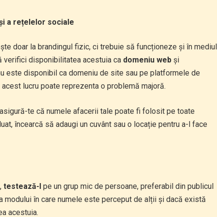
și a rețelelor sociale
te doar la brandingul fizic, ci trebuie să funcționeze și în mediul
 verifici disponibilitatea acestuia ca
domeniu web
și
 nu este disponibil ca domeniu de site sau pe platformele de
, acest lucru poate reprezenta o problemă majoră.
asigură-te că numele afacerii tale poate fi folosit pe toate
uat, încearcă să adaugi un cuvânt sau o locație pentru a-l face
e,
testează-l
pe un grup mic de persoane, preferabil din publicul
pra modului în care numele este perceput de alții și dacă există
ea acestuia.