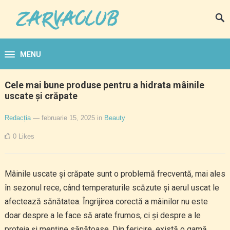
MENU
Cele mai bune produse pentru a hidrata mâinile
uscate și crăpate
Redacția
— februarie 15, 2025
in
Beauty
0
Likes
Mâinile uscate și crăpate sunt o problemă frecventă, mai ales
în sezonul rece, când temperaturile scăzute și aerul uscat le
afectează sănătatea. Îngrijirea corectă a mâinilor nu este
doar despre a le face să arate frumos, ci și despre a le
proteja și menține sănătoase. Din fericire, există o gamă