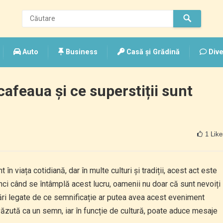
Auto
Business
Casă și Grădină
Dive
afeaua și ce superstiții sunt
1
Like
în viața cotidiană, dar în multe culturi și tradiții, acest act este
unci când se întâmplă acest lucru, oamenii nu doar că sunt nevoiți
bări legate de ce semnificație ar putea avea acest eveniment
văzută ca un semn, iar în funcție de cultură, poate aduce mesaje