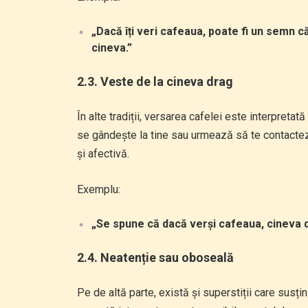
„Dacă îți veri cafeaua, poate fi un semn c
cineva.”
2.3. Veste de la cineva drag
În alte tradiții, versarea cafelei este interpreta
se gândește la tine sau urmează să te contacte
și afectivă.
Exemplu:
„Se spune că dacă verși cafeaua, cineva dr
2.4. Neatenție sau oboseală
Pe de altă parte, există și superstiții care sus