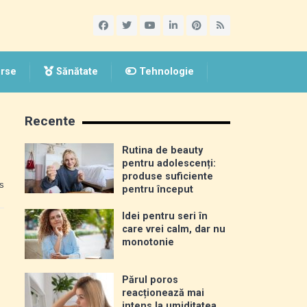
rse
Sănătate
Tehnologie
Recente
Rutina de beauty
pentru adolescenți:
produse suficiente
s
pentru început
Idei pentru seri în
care vrei calm, dar nu
monotonie
Părul poros
reacționează mai
intens la umiditatea