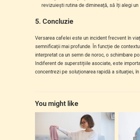
revizuiești rutina de dimineață, să îți alegi un
5.
Concluzie
Versarea cafelei este un incident frecvent în viața 
semnificații mai profunde. În funcție de contextul
interpretat ca un semn de noroc, o schimbare po
Indiferent de superstițiile asociate, este import
concentrezi pe soluționarea rapidă a situației, în
You might like