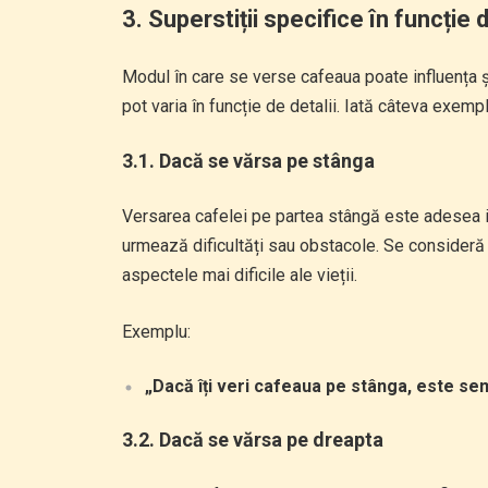
3.
Superstiții specifice în funcți
Modul în care se verse cafeaua poate influența și 
pot varia în funcție de detalii. Iată câteva exempl
3.1. Dacă se vărsa pe stânga
Versarea cafelei pe partea stângă este adesea 
urmează dificultăți sau obstacole. Se consideră 
aspectele mai dificile ale vieții.
Exemplu:
„Dacă îți veri cafeaua pe stânga, este sem
3.2. Dacă se vărsa pe dreapta