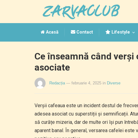
Acasă
Contact
Lifestyle
Ce înseamnă când verși c
asociate
Redacția
— februarie 4, 2025
in
Diverse
Verșii cafeaua este un incident destul de frecvent 
adesea asociat cu superstiții și semnificații. At
să curățe mizeria, dar de multe ori își pun între
aparent banal. În general, versarea cafelei este 