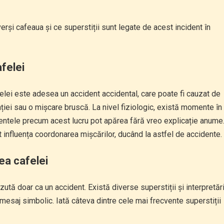
rși cafeaua și ce superstiții sunt legate de acest incident în
afelei
felei este adesea un accident accidental, care poate fi cauzat de
ției sau o mișcare bruscă. La nivel fiziologic, există momente în
identele precum acest lucru pot apărea fără vreo explicație anume
influența coordonarea mișcărilor, ducând la astfel de accidente.
ea cafelei
ăzută doar ca un accident. Există diverse superstiții și interpretăr
mesaj simbolic. Iată câteva dintre cele mai frecvente superstiții