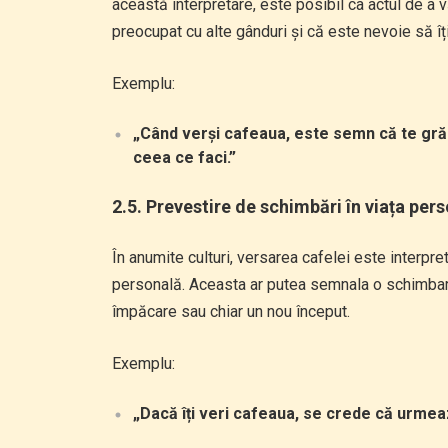
această interpretare, este posibil ca actul de a 
preocupat cu alte gânduri și că este nevoie să îț
Exemplu:
„Când verși cafeaua, este semn că te grăb
ceea ce faci.”
2.5. Prevestire de schimbări în viața per
În anumite culturi, versarea cafelei este interpre
personală. Aceasta ar putea semnala o schimbare 
împăcare sau chiar un nou început.
Exemplu:
„Dacă îți veri cafeaua, se crede că urmea