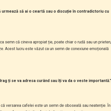
ă urmează să ai o ceartă sau o discuție în contradictoriu cu
tă ca semn că cineva apropiat ție, poate chiar o rudă sau un prieten
ze. Acest lucru este văzut ca un semn de conexiune emoțională
ag ți se va adresa curând sau îți va da o veste importantă.
țin că versarea cafelei este un semn de oboseală sau neatenție. În