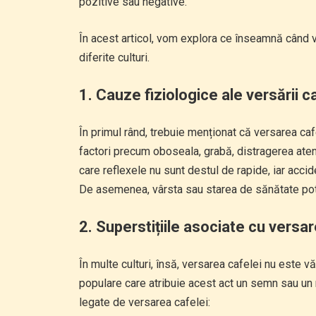
pozitive sau negative.
În acest articol, vom explora ce înseamnă când ve
diferite culturi.
1.
Cauze fiziologice ale versării c
În primul rând, trebuie menționat că versarea ca
factori precum oboseala, grabă, distragerea aten
care reflexele nu sunt destul de rapide, iar acc
De asemenea, vârsta sau starea de sănătate pot 
2.
Superstițiile asociate cu versar
În multe culturi, însă, versarea cafelei nu este v
populare care atribuie acest act un semn sau un 
legate de versarea cafelei: