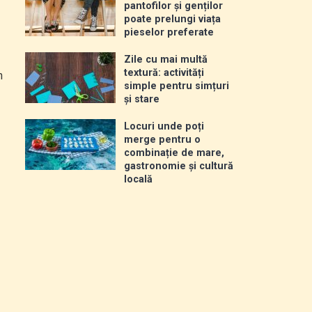
pantofilor și genților
poate prelungi viața
pieselor preferate
Zile cu mai multă
textură: activități
n
simple pentru simțuri
și stare
Locuri unde poți
merge pentru o
combinație de mare,
gastronomie și cultură
locală