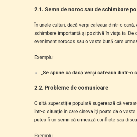
2.1. Semn de noroc sau de schimbare po
În unele culturi, dacă verși cafeaua dintr-o cană
schimbare importantă și pozitivă în viața ta. De 
eveniment norocos sau o veste bună care urmea
Exemplu:
„Se spune că dacă verși cafeaua dintr-o c
2.2. Probleme de comunicare
O altă superstiție populară sugerează că versar
într-o situație în care cineva îți poate da o ves
putea fi un semn că urmează conflicte sau discuții
Exemplu: