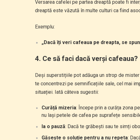
Versarea cafelei pe partea dreaptă poate fi inte
dreaptă este văzută în multe culturi ca fiind aso
Exemplu:
„Dacă îți veri cafeaua pe dreapta, se spun
4.
Ce să faci dacă verși cafeaua?
Deși superstițiile pot adăuga un strop de mister 
te concentrezi pe semnificațiile sale, cel mai i
situației. Iată câteva sugestii:
Curăță mizeria
: Începe prin a curăța zona pe
nu lași petele de cafea pe suprafețe sensibil
Ia o pauză
: Dacă te grăbești sau te simți obos
Găsește o soluție pentru a nu repeta
: Dac