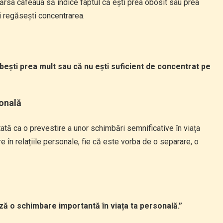
vărsa cafeaua să indice faptul că ești prea obosit sau prea
i regăsești concentrarea.
ești prea mult sau că nu ești suficient de concentrat pe
sonală
tată ca o prevestire a unor schimbări semnificative în viața
în relațiile personale, fie că este vorba de o separare, o
ză o schimbare importantă în viața ta personală.”