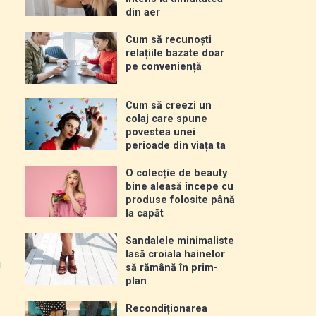
din aer
Cum să recunoști
relațiile bazate doar
pe conveniență
Cum să creezi un
colaj care spune
povestea unei
perioade din viața ta
.
O colecție de beauty
bine aleasă începe cu
produse folosite până
la capăt
Sandalele minimaliste
lasă croiala hainelor
i
să rămână în prim-
plan
Recondiționarea