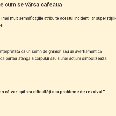
e de cum se vărsa cafeaua
mai mult semnificațiile atribuite acestui incident, iar superstițiil
e:
interpretată ca un semn de ghinion sau un avertisment că
că partea stângă a corpului sau a unei acțiuni simbolizează
n că vor apărea dificultăți sau probleme de rezolvat.”