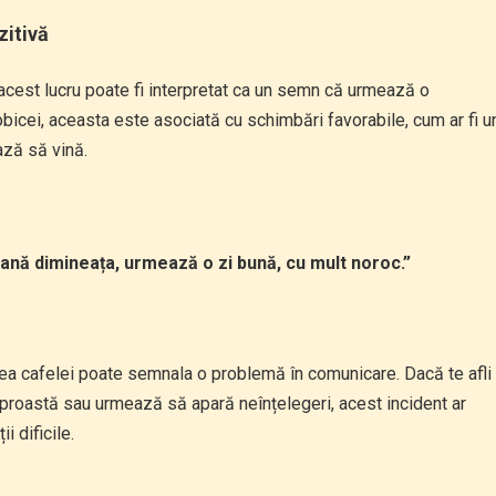
zitivă
, acest lucru poate fi interpretat ca un semn că urmează o
obicei, aceasta este asociată cu schimbări favorabile, cum ar fi u
ză să vină.
ană dimineața, urmează o zi bună, cu mult noroc.”
ea cafelei poate semnala o problemă în comunicare. Dacă te afli
te proastă sau urmează să apară neînțelegeri, acest incident ar
 dificile.