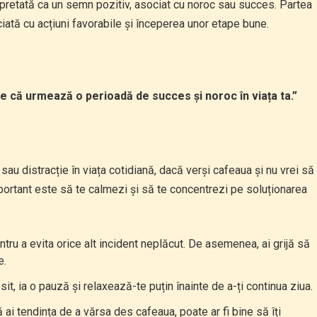
rpretată ca un semn pozitiv, asociat cu noroc sau succes. Partea
ciată cu acțiuni favorabile și începerea unor etape bune.
e că urmează o perioadă de succes și noroc în viața ta.”
sau distracție în viața cotidiană, dacă verși cafeaua și nu vrei să
mportant este să te calmezi și să te concentrezi pe soluționarea
ntru a evita orice alt incident neplăcut. De asemenea, ai grijă să
e.
it, ia o pauză și relaxează-te puțin înainte de a-ți continua ziua.
ă ai tendința de a vărsa des cafeaua, poate ar fi bine să îți