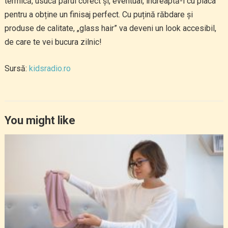
termică, usucă părul corect și, eventual, îndreaptă-l cu placa
pentru a obține un finisaj perfect. Cu puțină răbdare și
produse de calitate, „glass hair” va deveni un look accesibil,
de care te vei bucura zilnic!
Sursă:
kidsradio.ro
You might like