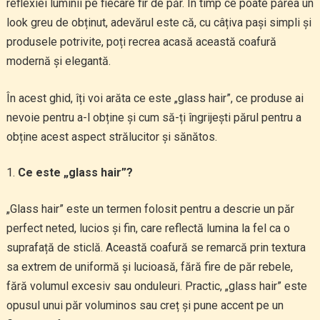
reflexiei luminii pe fiecare fir de păr. În timp ce poate părea un
look greu de obținut, adevărul este că, cu câțiva pași simpli și
produsele potrivite, poți recrea acasă această coafură
modernă și elegantă.
În acest ghid, îți voi arăta ce este „glass hair”, ce produse ai
nevoie pentru a-l obține și cum să-ți îngrijești părul pentru a
obține acest aspect strălucitor și sănătos.
Ce este „glass hair”?
„Glass hair” este un termen folosit pentru a descrie un păr
perfect neted, lucios și fin, care reflectă lumina la fel ca o
suprafață de sticlă. Această coafură se remarcă prin textura
sa extrem de uniformă și lucioasă, fără fire de păr rebele,
fără volumul excesiv sau onduleuri. Practic, „glass hair” este
opusul unui păr voluminos sau creț și pune accent pe un