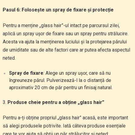
Pasul 6: Folosește un spray de fixare și protecție
Pentru a menține „glass hair”-ul intact pe parcursul zilei,
aplică un spray ușor de fixare sau un spray pentru strălucire.
Acesta va ajuta la menținerea luciului și la protejarea părului
de umiditate sau de alte factori care ar putea afecta aspectul
neted.
Spray de fixare
: Alege un spray ușor, care să nu
îngreuneze părul. Pulverizează-l la o distanță de
aproximativ 20 cm de păr pentru un finisaj natural.
Produse cheie pentru a obține „glass hair”
Pentru a-ți obține propriul „glass hair” acasă, este important
să alegi produsele potrivite. Iată câteva produse esențiale
care te vor ajuta să obții un păr strălucitor și neted: