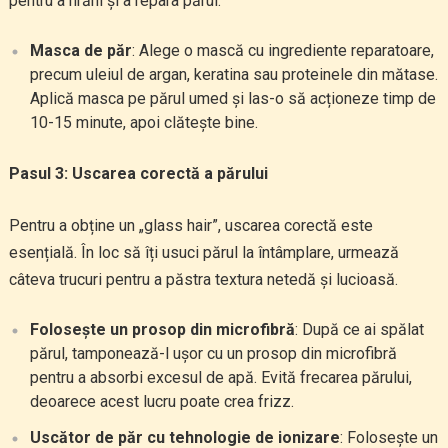
pentru a hrăni și a repara părul.
Masca de păr
: Alege o mască cu ingrediente reparatoare,
precum uleiul de argan, keratina sau proteinele din mătase.
Aplică masca pe părul umed și las-o să acționeze timp de
10-15 minute, apoi clătește bine.
Pasul 3: Uscarea corectă a părului
Pentru a obține un „glass hair”, uscarea corectă este
esențială. În loc să îți usuci părul la întâmplare, urmează
câteva trucuri pentru a păstra textura netedă și lucioasă.
Folosește un prosop din microfibră
: După ce ai spălat
părul, tamponează-l ușor cu un prosop din microfibră
pentru a absorbi excesul de apă. Evită frecarea părului,
deoarece acest lucru poate crea frizz.
Uscător de păr cu tehnologie de ionizare
: Folosește un