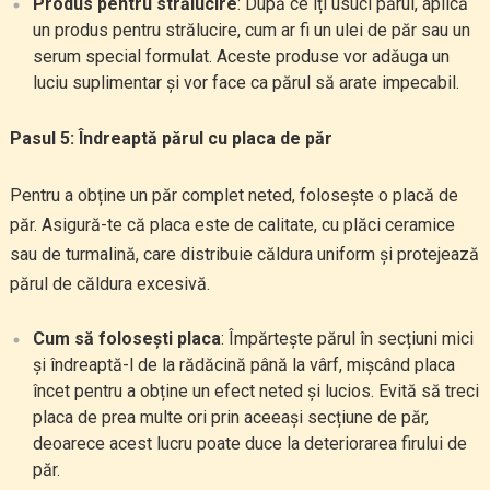
Produs pentru strălucire
: După ce îți usuci părul, aplică
un produs pentru strălucire, cum ar fi un ulei de păr sau un
serum special formulat. Aceste produse vor adăuga un
luciu suplimentar și vor face ca părul să arate impecabil.
Pasul 5: Îndreaptă părul cu placa de păr
Pentru a obține un păr complet neted, folosește o placă de
păr. Asigură-te că placa este de calitate, cu plăci ceramice
sau de turmalină, care distribuie căldura uniform și protejează
părul de căldura excesivă.
Cum să folosești placa
: Împărtește părul în secțiuni mici
și îndreaptă-l de la rădăcină până la vârf, mișcând placa
încet pentru a obține un efect neted și lucios. Evită să treci
placa de prea multe ori prin aceeași secțiune de păr,
deoarece acest lucru poate duce la deteriorarea firului de
păr.