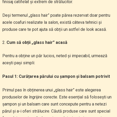
finisaj catifelat și extrem de strălucitor.
Deși termenul „glass hair” poate părea rezervat doar pentru
acele coafuri realizate la salon, există câteva tehnici și
produse care te pot ajuta să obții un astfel de look acasă.
Cum să obții „glass hair” acasă
Pentru a obține un păr lucios, neted și impecabil, urmează
acești pași simpli:
Pasul 1: Curățarea părului cu șampon și balsam potrivit
Primul pas în obținerea unui „glass hair” este alegerea
produselor de îngrijire corecte. Este esențial să folosești un
șampon și un balsam care sunt concepute pentru a netezi
părul și a-i oferi strălucire. Căută produse care sunt special