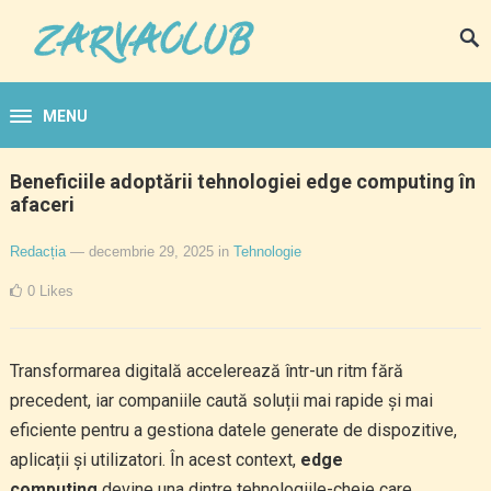
MENU
Beneficiile adoptării tehnologiei edge computing în
afaceri
Redacția
— decembrie 29, 2025
in
Tehnologie
0
Likes
Transformarea digitală accelerează într-un ritm fără
precedent, iar companiile caută soluții mai rapide și mai
eficiente pentru a gestiona datele generate de dispozitive,
aplicații și utilizatori. În acest context,
edge
computing
devine una dintre tehnologiile-cheie care