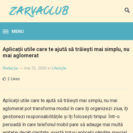
MENU
Aplicații utile care te ajută să trăiești mai simplu, nu
mai aglomerat
Redacția
— mai 25, 2026
in
Lifestyle
1
Likes
Aplicații utile care te ajută să trăiești mai simplu, nu mai
aglomerat pot transforma modul în care îți organizezi ziua, îți
gestionezi responsabilitățile și îți folosești timpul. Într-o
perioadă în care telefonul mobil pare să adauge mai multă
agitație decât claritate, există totuși aplicații gândite special