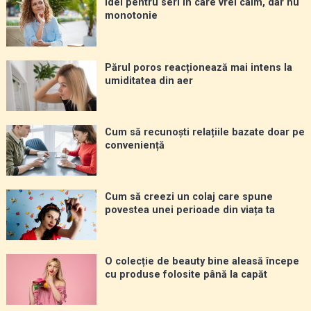
Idei pentru seri în care vrei calm, dar nu
monotonie
Părul poros reacționează mai intens la
umiditatea din aer
Cum să recunoști relațiile bazate doar pe
conveniență
Cum să creezi un colaj care spune
povestea unei perioade din viața ta
O colecție de beauty bine aleasă începe
cu produse folosite până la capăt